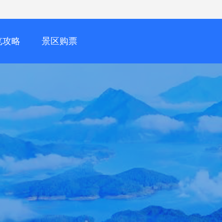
览攻略
景区购票
218
920126377455618
1794920184493731841
441
919997952061441
1794919997952061441