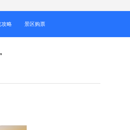
览攻略
景区购票
218
920126377455618
1794920184493731841
”
218
921507456905218
1794921507456905218