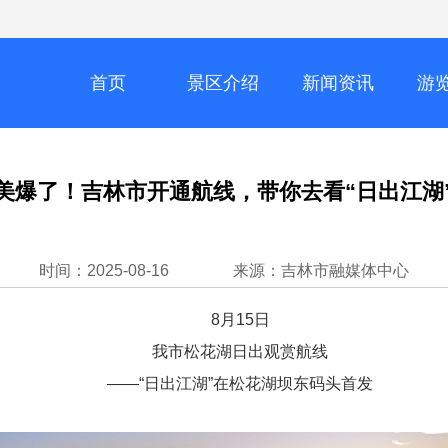
首页
景区介绍
新闻资讯
游
1794919997952061441
1794921507456905
1794
美爆了！吉林市开通航线，带你去看“日出江湖
1794921507456905218
1794921507456905
1794
时间：2025-08-16
来源：吉林市融媒体中心
8月15日
我市松花湖日出观赏航线
——“日出江湖”在松花湖坝东码头首发