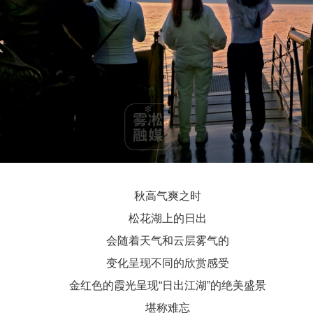
秋高气爽之时
松花湖上的日出
会随着天气和云层雾气的
变化呈现不同的欣赏感受
金红色的霞光呈现“日出江湖”的绝美盛景
堪称难忘