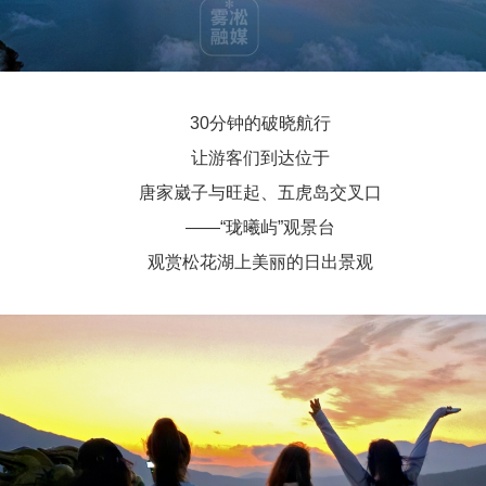
30分钟的破晓航行
让游客们到达位于
唐家崴子与旺起、五虎岛交叉口
——“珑曦屿”观景台
观赏松花湖上美丽的日出景观