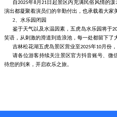
自
年
月
日
起景区内充满民俗风情的泼
2025
8
21
演出都凝聚着演员们的辛勤付出，也承载着大家
2、水乐园闭园
鉴于天气以及水温因素，五虎岛水乐园将于
2
笑语，从刺激的滑道到造浪池，每一处都留下了
吉林松花湖五虎岛景区营业至
年
月
份，
2025
10
请各位游客持续关注景区官方抖音账号、微
待您的到来，开启欢乐之旅。